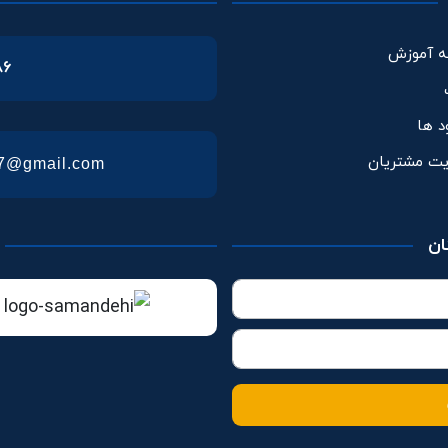
ه آموزش
86
ود ها
یت مشتریان
57@gmail.com
ان