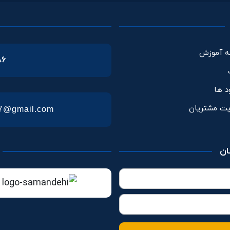
ه آموزش
86
ود ها
یت مشتریان
57@gmail.com
ان