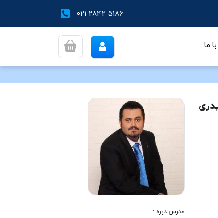
021 2842 5186
تحلیل شاخص کل و شاخ
ا ما
مدرس دوره :